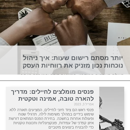
יותר מסתם רישום שעות: איך ניהול
נוכחות נכון מזניק את רווחיות העסק
בעולם העסקים המודרני, המשאב היקר והמורכב ביותר
לניהול הוא הזמן של ההון האנושי. מנהלים רבים מבינים כיום
כי המושג נוכחות אינו מסתכם רק בשאלה האם העובד הגיע
פנסים מומלצים לחיילים: מדריך
למשרד, אלא באופן
להארה טובה, אמינה וטקטית
אפריל 3, 2023
פנסי ראש הם ציוד חיוני לחיילים, המציעים תאורה ללא
קראו עוד »
שימוש בידיים במהלך משימות לילה, תרגילי שטח
ופעולות אחרות בחשכה. בחירת הפנס המתאים דורשת
איזון קפדני של עמידות, פונקציונליות ותכונות טקטיות
כדי להבטיח ביצועים מיטביים