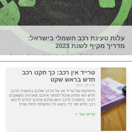
עלות טעינת רכב חשמלי בישראל:
מדריך מקיף לשנת 2023
שוק הרכב החשמלי (EV) צומח באופן אקספוננציאלי, וישראל
אינה יוצאת דופן למגמה זו. ככל שיותר אנשים שוקלים לעבור
למכוניות חשמליות כאשר הם מחפשים רכב חדש, הבנת
טרייד אין רכב: כך תקנו רכב
עלות הטעינה הופכת לגורם
חדש בראש שקט
מרץ 26, 2023
היתרונות של טרייד אין על הרכב שלכם בתמורה לרכב
קראו עוד »
חדש הוא פתרון שיכול לפתור אתכם מאנרגיה ומשאבים
רבים. בתמורה לרכב הישן שלכם אתכם יכולים לרכוש
רכב חדש תוך כדי ביצוע כל הפעולות תחת קורת
קראו עוד »