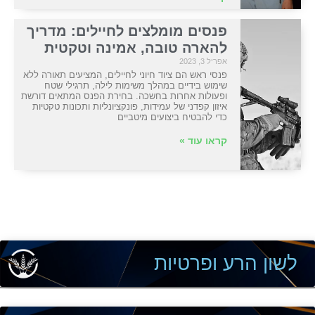
פנסים מומלצים לחיילים: מדריך
להארה טובה, אמינה וטקטית
אפריל 3, 2023
פנסי ראש הם ציוד חיוני לחיילים, המציעים תאורה ללא
שימוש בידיים במהלך משימות לילה, תרגילי שטח
ופעולות אחרות בחשכה. בחירת הפנס המתאים דורשת
איזון קפדני של עמידות, פונקציונליות ותכונות טקטיות
כדי להבטיח ביצועים מיטביים
קראו עוד »
לשון הרע ופרטיות